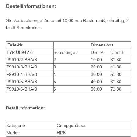
Bestellinformationen:
Steckerbuchsengehäuse mit 10,00 mm Rastermaß, einreihig, 2
bis 6 Stromkreise.
Teile-Nr.
Dimensions
TYP UL94V-0
Schaltungen
Dim: A
Dim: B
P9910-2-BHA/B
2
10.00
31.30
P9910-3-BHA/B
3
20.00
41.30
P9910-4-BHA/B
4
30.00
51.30
P9910-5-BHA/B
5
40.00
61.30
P9910-6-BHA/B
6
50.00
71.30
Detail Information:
Kategorie
Crimpgehäuse
Marke
HRB