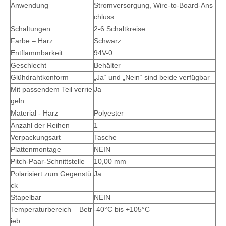
Anwendung
Stromversorgung, Wire-to-Board-Ans
chluss
Schaltungen
2-6 Schaltkreise
Farbe – Harz
Schwarz
Entflammbarkeit
94V-0
Geschlecht
Behälter
Glühdrahtkonform
„Ja“ und „Nein“ sind beide verfügbar
Mit passendem Teil verrie
Ja
geln
Material - Harz
Polyester
Anzahl der Reihen
1
Verpackungsart
Tasche
Plattenmontage
NEIN
Pitch-Paar-Schnittstelle
10,00 mm
Polarisiert zum Gegenstü
Ja
ck
Stapelbar
NEIN
Temperaturbereich – Betr
-40°C bis +105°C
ieb