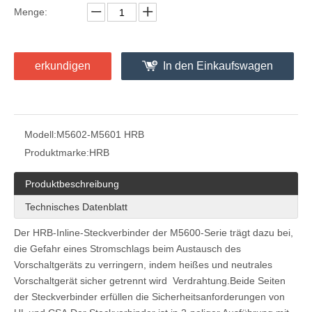
Menge:
erkundigen
In den Einkaufswagen
Wire To Wrie 2-poliger Leuchten-Vorschaltgerät-Anschluss
HRB Wire-to-Wire-Downlight-Stecker und -Buchse M5601 M5602
Modell:
M5602-M5601 HRB
Produktmarke:
HRB
Produktbeschreibung
Technisches Datenblatt
Der HRB-Inline-Steckverbinder der M5600-Serie trägt dazu bei,
die Gefahr eines Stromschlags beim Austausch des
Vorschaltgeräts zu verringern, indem heißes und neutrales
Vorschaltgerät sicher getrennt wird Verdrahtung.Beide Seiten
der Steckverbinder erfüllen die Sicherheitsanforderungen von