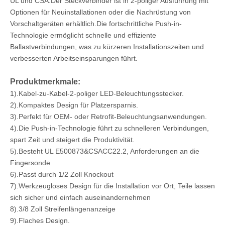
UL und CSA.Der Steckverbinder ist in 2-poliger Ausführung mit
Optionen für Neuinstallationen oder die Nachrüstung von
Vorschaltgeräten erhältlich.Die fortschrittliche Push-in-
Technologie ermöglicht schnelle und effiziente
Ballastverbindungen, was zu kürzeren Installationszeiten und
verbesserten Arbeitseinsparungen führt.
Produktmerkmale:
1).Kabel-zu-Kabel-2-poliger LED-Beleuchtungsstecker.
2).Kompaktes Design für Platzersparnis.
3).Perfekt für OEM- oder Retrofit-Beleuchtungsanwendungen.
4).Die Push-in-Technologie führt zu schnelleren Verbindungen,
spart Zeit und steigert die Produktivität.
5).Besteht UL E500873&CSACC22.2
, Anforderungen an die
Fingersonde
6).Passt durch 1/2 Zoll Knockout
7).Werkzeugloses Design für die Installation vor Ort, Teile lassen
sich sicher und einfach auseinandernehmen
8).3/8 Zoll Streifenlängenanzeige
9).Flaches Design.