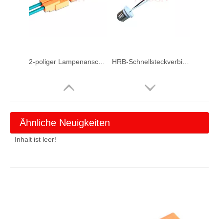
2-poliger Lampenanschluss
HRB-Schnellsteckverbinder für Downlights, UL-zertifiziert, komplett M5601 M5602
Ähnliche Neuigkeiten
Inhalt ist leer!
Der spezielle Kabelbaumstecker des HRB-Downlights verfügt über einen patentierten E26-Lampenkopf
2-poliger Lampenstecker der Marke HRB