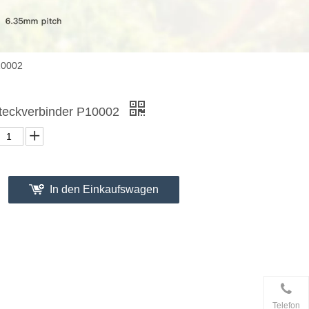
10002
steckverbinder P10002
In den Einkaufswagen
Telefon