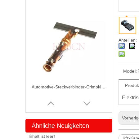
Anteil an:
Modell:
Produk
Automotive-Steckverbinder-Crimpklemme T10059PS-2-S
Elektri
Vorheri
Ähnliche Neuigkeiten
Inhalt ist leer!
Kfz-Kab