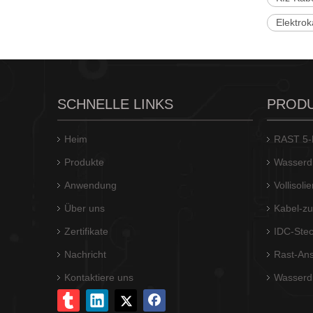
Elektrok
Steckverbinder für elektrische Kfz-Klemmen T10059PS-2A-S
SCHNELLE LINKS
PROD
Heim
RAST 5-L
Produkte
Wasserdi
Anwendung
Vollisol
Über uns
Kabel-zu
Zertifikate
IDC-Stec
Nachricht
Rast-Ans
Kontaktiere uns
Wasserdi
Steckverbinder für elektrische Kfz-Klemmen T10059PS-2-S