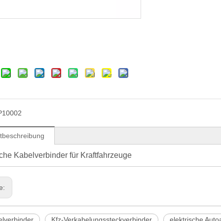
P10002
tbeschreibung
sche Kabelverbinder für Kraftfahrzeuge
ge:
elverbinder
Kfz-Verkabelungssteckverbinder
elektrische Aut