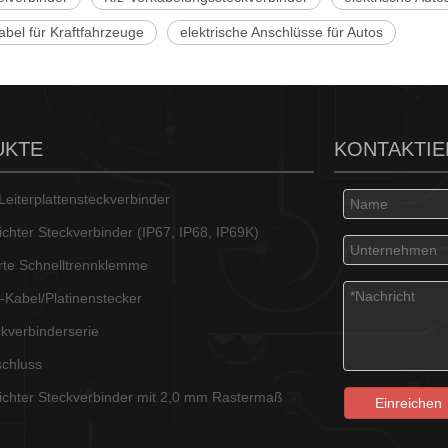
abel für Kraftfahrzeuge
elektrische Anschlüsse für Autos
UKTE
KONTAKTIE
eiterplattensteckverbinder
chter Steckverbinder (IP67, IP68, IP69K)
ierte Schnelltrennklemme
-Kabel/Platinenstecker
kverbinderserie
chluss
chter Steckverbinder mit 2,0 mm Rastermaß
Einreichen