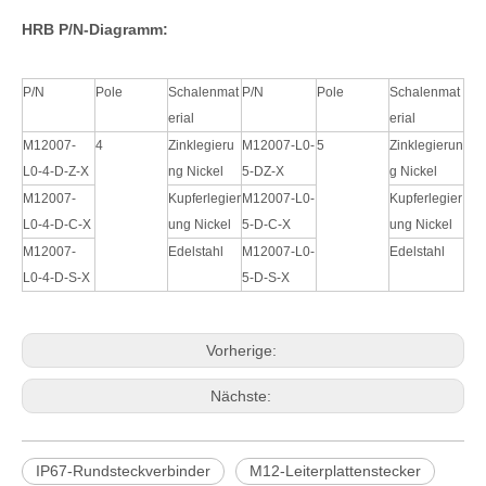
HRB P/N-Diagramm:
P/N
Pole
Schalenmat
P/N
Pole
Schalenmat
erial
erial
M12007-
4
Zinklegieru
M12007-L0-
5
Zinklegierun
L0-4-D-Z-X
ng Nickel
5-DZ-X
g Nickel
M12007-
Kupferlegier
M12007-L0-
Kupferlegier
L0-4-D-C-X
ung Nickel
5-D-C-X
ung Nickel
M12007-
Edelstahl
M12007-L0-
Edelstahl
L0-4-D-S-X
5-D-S-X
Vorherige:
Nächste:
IP67-Rundsteckverbinder
M12-Leiterplattenstecker