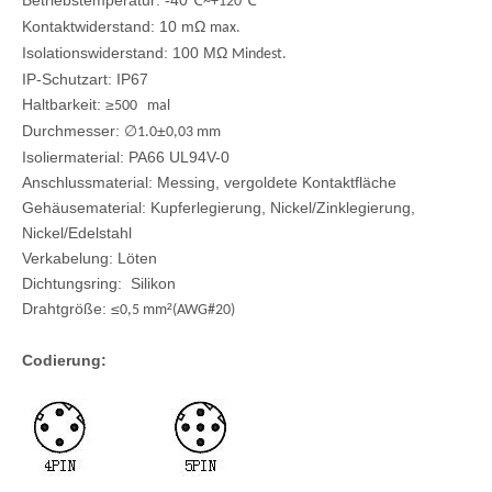
Betriebstemperatur: -40℃
℃
~+120
Kontaktwiderstand: 10 mΩ
max.
Isolationswiderstand: 100 MΩ
Mindest.
IP-Schutzart: IP67
Haltbarkeit: ≥
500 mal
Durchmesser: ∅
±
1.0
0,03 mm
Isoliermaterial: PA66 UL94V-0
Anschlussmaterial: Messing, vergoldete Kontaktfläche
Gehäusematerial: Kupferlegierung, Nickel/Zinklegierung,
Nickel/Edelstahl
Verkabelung: Löten
Dichtungsring: Silikon
Drahtgröße: ≤
²
0,5 mm
(AWG#20)
Codierung: