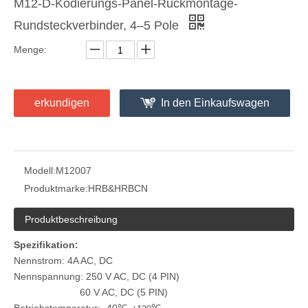
M12-D-Kodierungs-Panel-Rückmontage-
Rundsteckverbinder, 4–5 Pole
Menge:
M12 D-Kodierung Freestyle-Montage-Rundsteckverbinder, 4–5 Pole
M12 A-Kodierung Freestyle-Montage-Rundsteckverbinder, 9–12 Pole
erkundigen
In den Einkaufswagen
Modell:
M12007
Produktmarke:
HRB&HRBCN
Produktbeschreibung
Spezifikation:
Nennstrom: 4A AC, DC
Nennspannung: 250 V AC, DC (4 PIN)
6
0 V AC, DC (5 PIN)
M12 A-Kodierung Freestyle-Montage-Rundsteckverbinder, 6-8-polig, mit Abschirmung
M12 A-Kodierung Freestyle-Montage-Rundsteckverbinder, 2–5-polig, mit Abschirmung