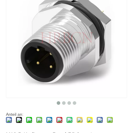
M12 B-Kodierung Panel-Frontmontage-Rundsteckverbinder, 3–5 Pole
M12 A-kodierter Panel-Frontmontage-Rundsteckverbinder, 9–12 Pole
Anteil an: