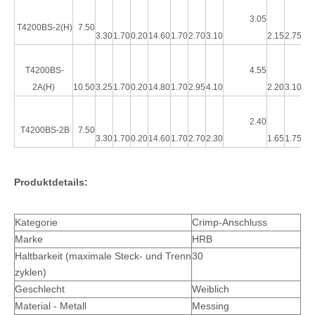
3.05
A
T4200BS-2(H)
7.50
3.30
1.70
0.20
14.60
1.70
2.70
3.10
2.15
2.75
T4200BS-
4.55
A
Leiterplatten-Stiftleiste mit 4,2 Rastermaß
Leiterplatten-Buchsenleiste 90 Grad mit Kunststoffstift M4257RD-2x1-WL
2A(H)
10.50
3.25
1.70
0.20
14.80
1.70
2.95
4.10
2.20
3.10
2.40
A
T4200BS-2B
7.50
3.30
1.70
0.20
14.60
1.70
2.70
2.30
1.65
1.75
Produktdetails:
Kategorie
Crimp-Anschluss
Marke
HRB
Haltbarkeit (maximale Steck- und Trenn
30
zyklen)
Geschlecht
Weiblich
4,2 mm Wire-to-Board-Stiftleiste vertikal M42474-2XN
HRB rechtwinkliger Dual-Header-Steckverbinder M4257R
Material - Metall
Messing