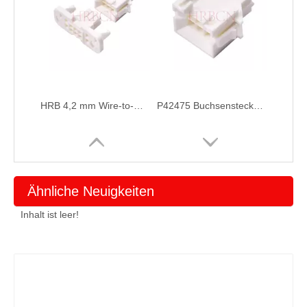
HRB 4,2 mm Wire-to-Wire-BMI-Buchsengehäuse-Anschluss für Staubsaugeranwendungen
P42475 Buchsenstecker mit Crimpgehäuse
Ähnliche Neuigkeiten
Inhalt ist leer!
P42474 Buchsengehäusestecker
4,2-mm-Stecker-zu-Buchse-Draht-zu-Draht-Anschluss