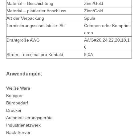
Material – Beschichtung
Zinn/Gold
Material – plattierter Anschluss
Zinn/Gold
Art der Verpackung
Spule
Terminierungsschnittstelle: Stil
Crimpen oder Komprimi
eren
Drahtgröße AWG
AWG#26,24,22,20,18,1
6
Strom – maximal pro Kontakt
9,0A
Anwendungen:
Vertikaler BMI-Buchsenleistenstecker M42474
Vertikaler zweireihiger Header-Anschluss
Weiße Ware
Kopierer
Bürobedarf
Drucker
Automatisierungsgeräte
Industrienetzwerk
Rack-Server