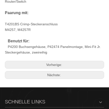
Router/Switch
Paarung mit:
T4201BS Crimp-Steckeranschluss
Einreihiger vertikaler Kopfverbinder
Crimp-Buchsenklemme T4200BS
M4257, M4257R
Benutzt für:
P4200 Buchsengehäuse, P42474 Panelmontage, Mini-Fit Jr.
Steckergehäuse, zweireihig
Vorherige:
Nächste:
SCHNELLE LINKS