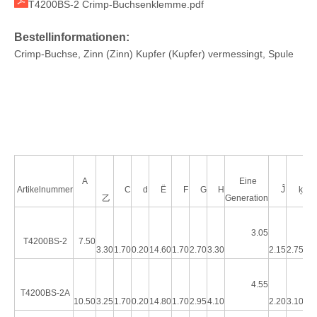
T4200BS-2 Crimp-Buchsenklemme.pdf
Bestellinformationen:
Crimp-Buchse, Zinn (Zinn) Kupfer (Kupfer) vermessingt, Spule
A
Eine
Artikelnummer
C
d
Ë
F
G
H
Ĵ
ķ
Dra
Wire-to-Board-HRB-Steckverbinder-Stiftleiste GWT
Wire-to-Board-Header GWT
乙
Generation
3.05
A
T4200BS-2
7.50
3.30
1.70
0.20
14.60
1.70
2.70
3.30
2.15
2.75
4.55
A
T4200BS-2A
10.50
3.25
1.70
0.20
14.80
1.70
2.95
4.10
2.20
3.10