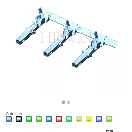
Vertikaler Header-Anschluss, einreihig M4257(VK)
Vertikaler Vorsatz zweireihig M4257 (VK)
Anteil an: