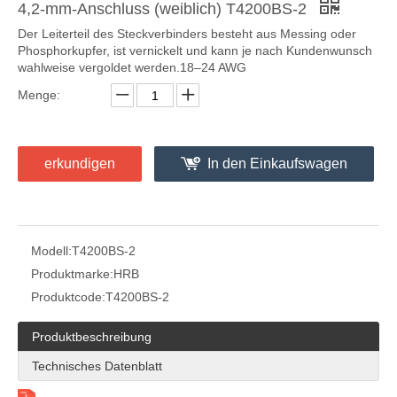
4,2-mm-Anschluss (weiblich) T4200BS-2
Der Leiterteil des Steckverbinders besteht aus Messing oder
Phosphorkupfer, ist vernickelt und kann je nach Kundenwunsch
wahlweise vergoldet werden.18–24 AWG
Menge:
4.2 rechtwinklige einreihige Leiterplattensteckverbinderleiste mit Rastermaß
rechtwinkliger einreihiger Stiftleistenstecker M4257R
erkundigen
In den Einkaufswagen
Modell:
T4200BS-2
Produktmarke:
HRB
Produktcode:
T4200BS-2
Produktbeschreibung
Technisches Datenblatt
Kabel-zu-Platine-Steckverbinder-Stiftleiste mit 4,2-mm-Raster M42404R-2XN
Vertikaler PCB-Header mit 4,2 mm Rastermaß M42440-2XN