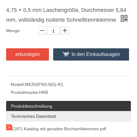
4,75 × 0,5 mm Laschengröße, Durchmesser 5,84
mm, vollständig isolierte Schnelltrennklemme
Menge:
4,75 × 0,8 mm Laschengröße, Durchmesser 5,84 mm, Schnelltrenn-Nylon-Klemme
4,75 × 0,8 mm Tab-Größe, Durchmesser 3,05 mm, gerader Schnelltrenn-Nylon-Anschluss
erkundigen
In den Einkaufswagen
Modell:
M6350FNS-8(5)-R1
Produktmarke:
HRB
Produktbeschreibung
Technisches Datenblatt
(187) Katalog mit geraden Buchsenklemmen.pdf