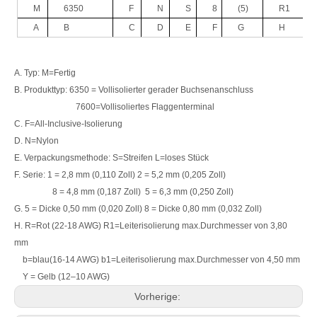
M
6350
F
N
S
8
(5)
R1
A
B
C
D
E
F
G
H
A. Typ: M=Fertig
B. Produkttyp: 6350 = Vollisolierter gerader Buchsenanschluss
7600=Vollisoliertes Flaggenterminal
C. F=All-Inclusive-Isolierung
D. N=Nylon
E. Verpackungsmethode: S=Streifen L=loses Stück
F. Serie: 1 = 2,8 mm (0,110 Zoll) 2 = 5,2 mm (0,205 Zoll)
8 = 4,8 mm (0,187 Zoll) 5 = 6,3 mm (0,250 Zoll)
Rollenverpackung: 4,75 x 0,8 mm, Laschengröße, Durchmesser: 3,05 mm, Schnelltrennklemme
4,75×0,5 mm Tab-Größe, gerader Schnelltrennanschluss, rot, AWG#22-18
G. 5 = Dicke 0,50 mm (0,020 Zoll) 8 = Dicke 0,80 mm (0,032 Zoll)
H. R=Rot (22-18 AWG) R1=Leiterisolierung max.Durchmesser von 3,80
mm
b=blau(16-14 AWG) b1=Leiterisolierung max.Durchmesser von 4,50 mm
Y = Gelb (12–10 AWG)
Vorherige: