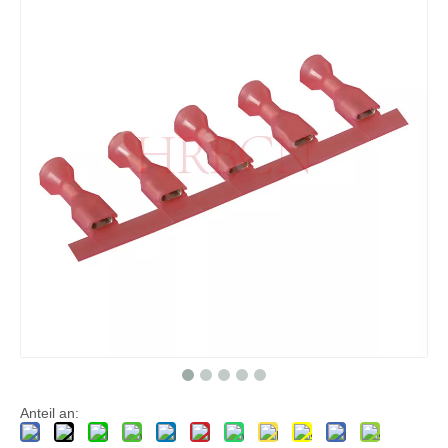
4,75×0,8 mm männlicher Schnelltrennanschluss
HRB 187 Gerader Anschluss, blauer Nylon-Steckeranschluss mit AWG Nr. 16–14
HRB 4,75*0,8 mm gerader Kaltpress-Anschluss mit Durchgangsloch AWG#16-14
4,75 × 0,8 mm Laschengröße, Durchmesser 5,84 mm, isolierte Schnelltrennklemme
Anteil an: