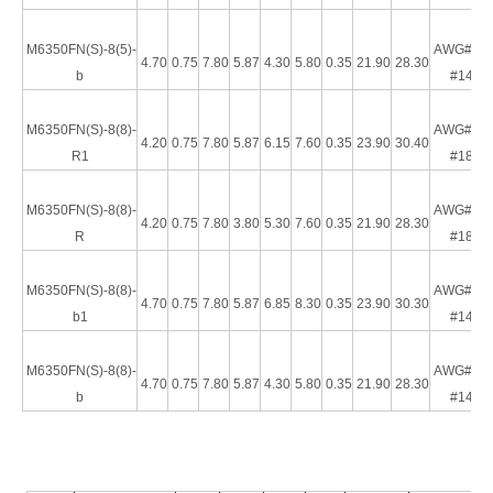
M6350FN(S)-8(5)-
AWG#16-
4.70
0.75
7.80
5.87
4.30
5.80
0.35
21.90
28.30
b
#14
M6350FN(S)-8(8)-
AWG#22-
4.20
0.75
7.80
5.87
6.15
7.60
0.35
23.90
30.40
R1
#18
HRB 187 Gerader männlicher Nylon-Stecker, vollständig isoliert, rot, AWG Nr. 22–18
4,75 mm vollisolierte weibliche Trennklemme (AWG 22–18)
M6350FN(S)-8(8)-
AWG#22-
4.20
0.75
7.80
3.80
5.30
7.60
0.35
21.90
28.30
R
#18
M6350FN(S)-8(8)-
AWG#16-
4.70
0.75
7.80
5.87
6.85
8.30
0.35
23.90
30.30
b1
#14
M6350FN(S)-8(8)-
AWG#16-
4.70
0.75
7.80
5.87
4.30
5.80
0.35
21.90
28.30
b
#14
4,75 mm vollisolierte männliche Trennklemme (AWG16-14)
HRB 4,75×0,5 mm Nylon-Buchsenanschluss AWG#16-14 in Rolle