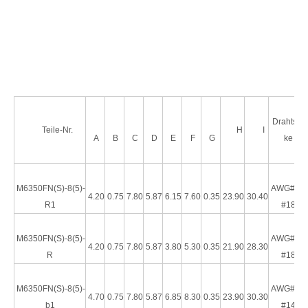
4,75 × 0,5 mm Laschengröße, Durchmesser 5,84 mm, Schnelltrennklemme mit Nylon
4,75 mm vollisolierte männliche Trennklemme (AWG 22–18)
Drahtstär
Teile-Nr.
H
I
A
B
C
D
E
F
G
ke
M6350FN(S)-8(5)-
AWG#22-
4.20
0.75
7.80
5.87
6.15
7.60
0.35
23.90
30.40
R1
#18
HRB 187 Anschluss-Sackloch-Nylon-Stecker, UL-zertifiziert, AWG Nr. 22–18
4,75 × 0,5 mm Laschengröße, Durchmesser 3,05 mm, Schnelltrenn-Nylon-Klemme
M6350FN(S)-8(5)-
AWG#22-
4.20
0.75
7.80
5.87
3.80
5.30
0.35
21.90
28.30
R
#18
M6350FN(S)-8(5)-
AWG#16-
4.70
0.75
7.80
5.87
6.85
8.30
0.35
23.90
30.30
b1
#14