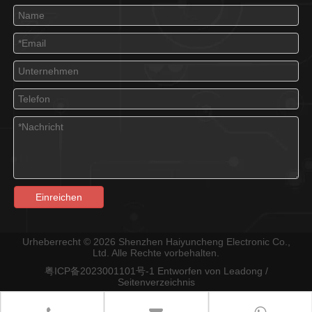
Einreichen
Urheberrecht ©
2026
Shenzhen Haiyuncheng Electronic Co.,
Ltd. Alle Rechte vorbehalten.
粤ICP备2023001101号-1
Entworfen von
Leadong
/
Seitenverzeichnis