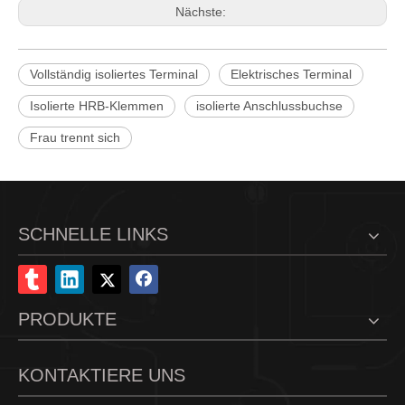
Nächste:
Vollständig isoliertes Terminal
Elektrisches Terminal
Isolierte HRB-Klemmen
isolierte Anschlussbuchse
4,75 mm vollisolierte Fahnen-Trennklemme mit Buchse (AWG 16–14)
Schnelltrennklemme mit 4,75 x 0,8 mm Laschengröße, Durchmesser 6,60 mm
Frau trennt sich
SCHNELLE LINKS
PRODUKTE
KONTAKTIERE UNS