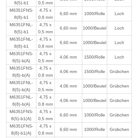
8(5)-b1
0,5 mm
M6351FNS-
4,75 x
6,60 mm
10
00/Rolle
Loch
8(8)-b1
0,8 mm
M6351FNL-
4,75 x
6,60 mm
1000/Beutel
Loch
8(5)-b1
0,5 mm
M6351FNL-
4,75 x
6,60 mm
1000/Beutel
Loch
8(8)-b1
0,8 mm
M6351FNS-
4,75 x
4,06 mm
1500/Rolle
Loch
8(5)-b(A)
0,5 mm
M6351FNS-
4,75 x
4,06 mm
1500/Rolle
Grübchen
8(8)-b(A)
0,8 mm
M6351FNL-
4,75 x
4,06 mm
1000/Beutel
Grübchen
4,75 × 0,5 mm Laschengröße, Durchmesser 5,84 mm, vollständig isolierte Schnelltrennklemme
4,75×0,5 mm Tab-Größe, gerader Schnelltrennanschluss, rot, AWG#22-18
8(5)-b(A)
0,5 mm
M6351FNL-
4,75 x
4,06 mm
1000/Beutel
Grübchen
8(8)-b(A)
0,8 mm
M6351FNS-
4,75 x
6,60 mm
10
00/Rolle
Grübchen
8(5)-b1(A)
0,5 mm
M6351FNS-
4,75 x
6,60 mm
10
00/Rolle
Grübchen
8(8)-b1(A)
0,8 mm