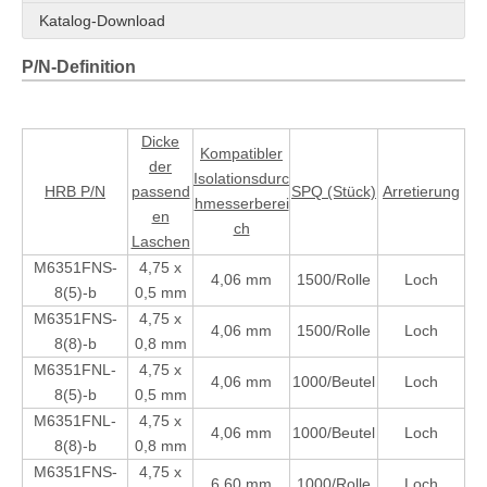
Katalog-Download
P/N-Definition
Dicke
Kompatibler
HRB 187 Gerader männlicher Nylon-Stecker, vollständig isoliert, rot, AWG Nr. 22–18
4,75 mm vollisolierte weibliche Trennklemme (AWG 22–18)
der
Isolationsdurc
HRB P/N
passend
SPQ (Stück)
Arretierung
hmesserberei
en
ch
Laschen
M6351FNS-
4,75 x
4,06 mm
1500/Rolle
Loch
8(5)-b
0,5 mm
M6351FNS-
4,75 x
4,06 mm
1500/Rolle
Loch
8(8)-b
0,8 mm
M6351FNL-
4,75 x
4,06 mm
1000/Beutel
Loch
8(5)-b
0,5 mm
M6351FNL-
4,75 x
4,06 mm
1000/Beutel
Loch
8(8)-b
0,8 mm
M6351FNS-
4,75 x
HRB 4,75×0,5 mm Nylon-Buchsenanschluss AWG#16-14 in Rolle
Rollenverpackung: 4,75 x 0,8 mm, Laschengröße, Durchmesser: 3,05 mm, Schnelltrennklemme
6,60 mm
10
00/Rolle
Loch