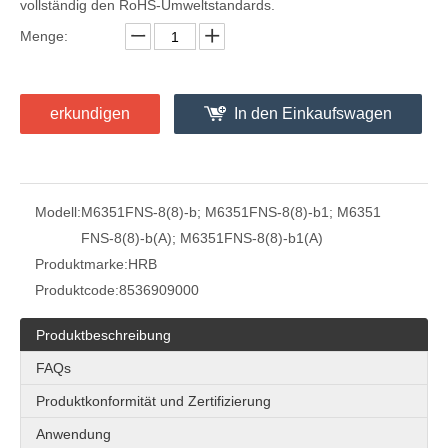
vollständig den RoHS-Umweltstandards.
4,75 mm vollisolierte männliche Trennklemme (AWG 22–18)
4,75 × 0,5 mm Laschengröße, Durchmesser 5,84 mm, Schnelltrennklemme mit Nylon
Menge:
erkundigen
In den Einkaufswagen
Modell:
M6351FNS-8(8)-b; M6351FNS-8(8)-b1; M6351
FNS-8(8)-b(A); M6351FNS-8(8)-b1(A)
Produktmarke:
HRB
Produktcode:
8536909000
HRB 187 Anschluss-Sackloch-Nylon-Stecker, UL-zertifiziert, AWG Nr. 22–18
4,75 × 0,5 mm Laschengröße, Durchmesser 3,05 mm, Schnelltrenn-Nylon-Klemme
Produktbeschreibung
FAQs
Produktkonformität und Zertifizierung
Anwendung