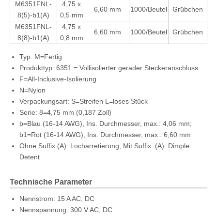
M6351FNL-
4,75 x
6,60 mm
1000/Beutel
Grübchen
8(5)-b1(A)
0,5 mm
M6351FNL-
4,75 x
6,60 mm
1000/Beutel
Grübchen
8(8)-b1(A)
0,8 mm
Typ: M=Fertig
4,75 mm vollisolierte Fahnen-Trennklemme mit Buchse (AWG 16–14)
Schnelltrennklemme mit 4,75 x 0,8 mm Laschengröße, Durchmesser 6,60 mm
Produkttyp: 6351 = Vollisolierter gerader Steckeranschluss
F=All-Inclusive-Isolierung
N=Nylon
Verpackungsart: S=Streifen L=loses Stück
Serie: 8=4,75 mm (0,187 Zoll)
b=Blau (16-14 AWG), Ins. Durchmesser, max.: 4,06 mm;
b1=Rot (16-14 AWG), Ins. Durchmesser, max.: 6,60 mm
Ohne Suffix (A): Locharretierung; Mit Suffix (A): Dimple
Detent
Technische Parameter
Nennstrom: 15 A AC, DC
Nennspannung: 300 V AC, DC