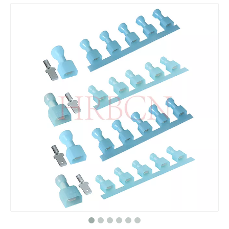
4,75×0,8 mm männlicher Schnelltrennanschluss
HRB 187 Gerader Anschluss, blauer Nylon-Steckeranschluss mit AWG Nr. 16–14
HRB 4,75*0,8 mm gerader Kaltpress-Anschluss mit Durchgangsloch AWG#16-14
4,75 × 0,8 mm Laschengröße, Durchmesser 5,84 mm, isolierte Schnelltrennklemme