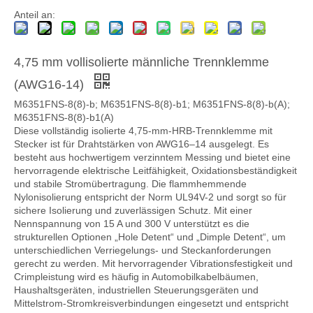
Anteil an:
4,75 mm vollisolierte männliche Trennklemme
(AWG16-14)
M6351FNS-8(8)-b; M6351FNS-8(8)-b1; M6351FNS-8(8)-b(A);
4,75 × 0,8 mm Laschengröße, Durchmesser 5,84 mm, Schnelltrenn-Nylon-Klemme
4,75 × 0,8 mm Tab-Größe, Durchmesser 3,05 mm, gerader Schnelltrenn-Nylon-Anschluss
M6351FNS-8(8)-b1(A)
Diese vollständig isolierte 4,75-mm-HRB-Trennklemme mit
Stecker ist für Drahtstärken von AWG16–14 ausgelegt. Es
besteht aus hochwertigem verzinntem Messing und bietet eine
hervorragende elektrische Leitfähigkeit, Oxidationsbeständigkeit
und stabile Stromübertragung. Die flammhemmende
Nylonisolierung entspricht der Norm UL94V-2 und sorgt so für
sichere Isolierung und zuverlässigen Schutz. Mit einer
Nennspannung von 15 A und 300 V unterstützt es die
strukturellen Optionen „Hole Detent“ und „Dimple Detent“, um
unterschiedlichen Verriegelungs- und Steckanforderungen
gerecht zu werden. Mit hervorragender Vibrationsfestigkeit und
Crimpleistung wird es häufig in Automobilkabelbäumen,
Haushaltsgeräten, industriellen Steuerungsgeräten und
Mittelstrom-Stromkreisverbindungen eingesetzt und entspricht