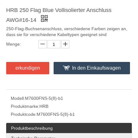
HRB 250 Flag Blue Vollisolierter Anschluss
AWG#16-14
250-Flag-Buchsenanschluss, verschiedene Farben zeigen an,
dass sie für verschiedene Kabeltypen geeignet sind
Menge:
Männlicher isolierter 250-Anschluss
6,35×0,8 mm isolierte Crimp-Buchsensteckverbinder mit 250 Anschlüssen
erkundigen
In den Einkaufswagen
Modell:
M7600FNS-5(8)-b1
Produktmarke:
HRB
Produktcode:
M7600FNS-5(8)-b1
Produktbeschreibung