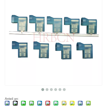
Schnelltrennklemme HRB 250
HRB 6,35 mm 0,250' AWG16-14 Flag isolierte weibliche Trennklemme
6,35×0,8 mm männlicher Trennklemmenstecker
6,35×0,8 mm männlicher Schnelltrennanschluss
Anteil an: