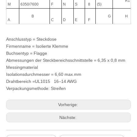
R1
M
6350/7600
F
N
S
8
(5)
B
G
H
A
C
D
E
F
Anschlusstyp = Steckdose
Firmenname = Isolierte Klemme
Buchsentyp = Flagge
Abmessungen der Steckbereichsschnittstelle = 6,35 x 0,8 mm
Messingmaterial
Isolationsdurchmesser = 6,60 max.mm
Drahtbereich =UL1015 16–14 AWG
Männlicher Schnelltrennanschluss mit 6,35 x 0,8 mm Tab-Größe, Durchmesser 6,60 mm
HRB 6,35 mm gerader isolierter Steckeranschluss AWG12-10 | M6351-Serie
Verpackungsmethode: Streifen
Vorherige:
Nächste: