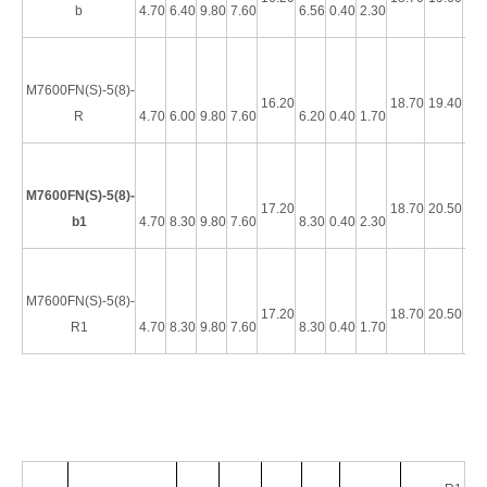
b
4.70
6.40
9.80
7.60
6.56
0.40
2.30
AW
M7600FN(S)-5(8)-
16.20
18.70
19.40
R
4.70
6.00
9.80
7.60
6.20
0.40
1.70
HRB 6,35×0,8 mm Anschluss Nylon vollisolierter männlicher Anschluss AWG#16-14
6,35 × 0,8 mm Laschengröße, Durchmesser 6,60 mm männlicher Schnelltrenn-Kabelanschluss
AW
M7600FN(S)-5(8)-
17.20
18.70
20.50
b1
4.70
8.30
9.80
7.60
8.30
0.40
2.30
AW
M7600FN(S)-5(8)-
17.20
18.70
20.50
R1
4.70
8.30
9.80
7.60
8.30
0.40
1.70
HRB 250 Kaltgepresster Nylon-Anschluss, vollständig isolierter männlicher Anschluss, AWG Nr. 16–14, Durchgangsloch
6,35 × 0,8 mm Laschengröße, Durchmesser 6,60 mm männlicher Schnelltrennanschluss mit Drahtgröße AWG Nr. 16–14