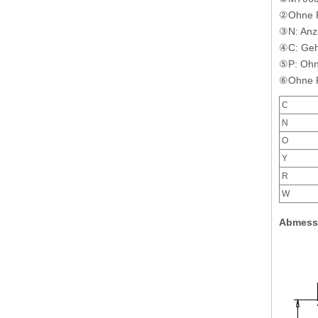
②Ohne R
③N: Anza
④C: Geh
⑤P: Ohn
⑥Ohne R 
C
N
O
Y
R
W
Abmess