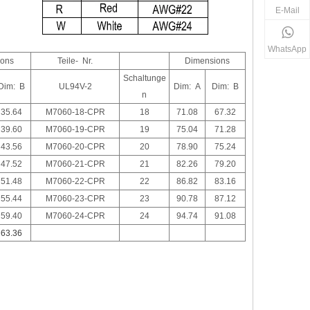
E-Mail
WhatsApp
ons
Teile- Nr.
Dimensions
Schaltunge
Dim: B
UL94V-2
Dim: A
Dim: B
n
35.64
M7060-18-CPR
18
71.08
67.32
39.60
M7060-19-CPR
19
75.04
71.28
43.56
M7060-20-CPR
20
78.90
75.24
47.52
M7060-21-CPR
21
82.26
79.20
51.48
M7060-22-CPR
22
86.82
83.16
55.44
M7060-23-CPR
23
90.78
87.12
59.40
M7060-24-CPR
24
94.74
91.08
63.36