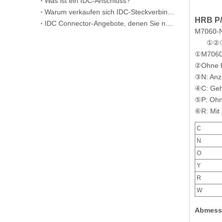
Was ist ein IDC-Anschluss?
Warum verkaufen sich IDC-Steckverbinder so gut?
HRB P/
IDC Connector-Angebote, denen Sie noch heute online vertrauen können
M7060-
①②③
①M7060
HRB rechtwinkliger Stiftleiste mit 3,96 mm Rastermaß M3965R-NK
②Ohne R
③N: Anza
④C: Geh
⑤P: Ohn
⑥R: Mit 
C
N
O
Y
R
W
Vertikale Stiftleiste mit HRB-Raster 3,96
Abmess