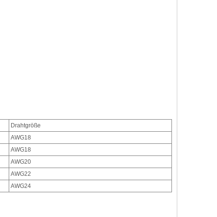
Drahtgröße
AWG18
AWG
18
AWG
20
AWG
22
AWG
24