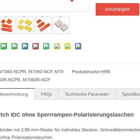
erkundigen
M7060-NCPR, M7060-NCP, M70
Produktmarke:
HRB
60R-NCPR, M7060R-NCP
tbeschreibung
FAQs
Technische Parameter
Spezifik
itch IDC ohne Sperrrampen-Polarisierungslaschen
binder mit 3,96-mm-Raster für indirektes Stecken, Schneidklemmtechnik
r ohne
Polarisationslaschen
.