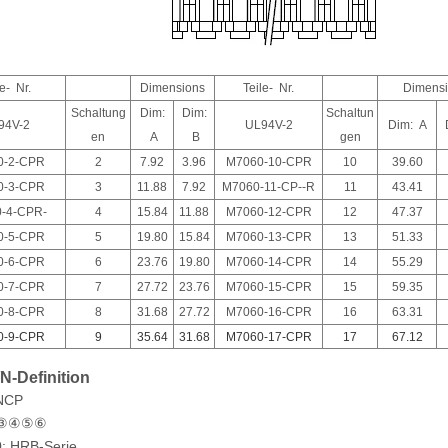
le- Nr.
Dimensions
Teile- Nr.
Dimensi
Schaltung
Dim:
Dim:
Schaltun
94V-2
UL94V-2
Dim: A
en
A
B
gen
0-2-CPR
2
7.92
3.96
M7060-10-CPR
10
39.60
0-3-CPR
3
11.88
7.92
M7060-11-CP--R
11
43.41
-4-CPR-
4
15.84
11.88
M7060-12-CPR
12
47.37
0-5-CPR
5
19.80
15.84
M7060-13-CPR
13
51.33
0-6-CPR
6
23.76
19.80
M7060-14-CPR
14
55.29
0-7-CPR
7
27.72
23.76
M7060-15-CPR
15
59.35
0-8-CPR
8
31.68
27.72
M7060-16-CPR
16
63.31
0-9-CPR
9
35.64
31.68
M7060-17-CPR
17
67.12
N-Definition
NCP
④⑤⑥
: HRB-Serie