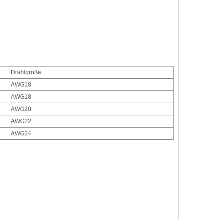
Drahtgröße
AWG
18
AWG
18
AWG
20
AWG
22
AWG
24