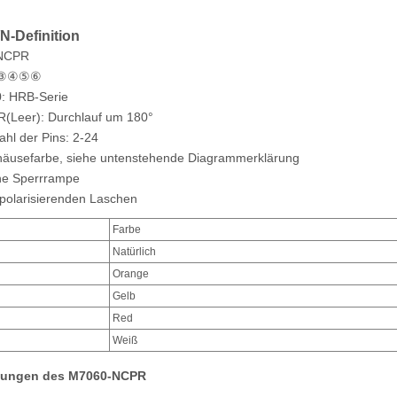
N-Definition
NCPR
④⑤⑥
: HRB-Serie
(Leer): Durchlauf um 180°
hl der Pins: 2-24
äusefarbe, siehe untenstehende Diagrammerklärung
e Sperrrampe
polarisierenden Laschen
Farbe
Natürlich
Orange
Gelb
Red
Weiß
ungen des M7060-NCPR