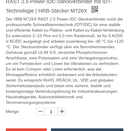
RAST 2.5 Power IDC-Steckverbinder mit IDT-
Technologie | HRB-Stecker M726X
Der HRB M726X RAST 2.5 Power IDC-Steckverbinder nutzt die
professionelle Schneidklemmtechnik (IDT/IDC) für eine stabile
und effiziente Kabel-zu-Platine- und Kabel-zu-Kabel-Verbindung.
Es unterstützt 2–10 Pins mit 5,0 mm Rastermaß, ist für 6 A/250
V AC/DC ausgelegt und arbeitet zuverlässig bei -40 °C bis +120
°C. Der Steckverbinder verfügt über ein flammhemmendes
Gehäuse gemäß UL94 V-0, verzinnte Phosphorbronze-
Anschlüsse, eine Polarisation und eine Verriegelungsstruktur,
um ein Fehlstecken und Lösen bei Vibrationen zu verhindern.
Es ist kein Crimpen oder Löten erforderlich, was die
Montageeffizienz erheblich verbessert und die Arbeitskosten
senkt. Es entspricht RoHS, REACH, UL, VDE und globalen
Sicherheitsstandards und bietet eine sichere, stabile und
kostengünstige Verbindungslösung für Industriesteuerungen,
Haushaltsgeräte, Automobilelektronik und
Stromversorgungssysteme.
Menge: