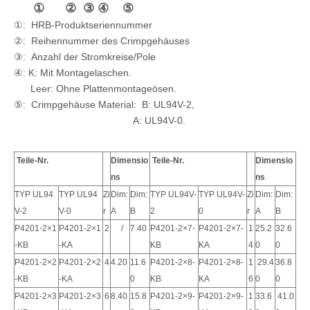
① ② ③ ④ ⑤
①: HRB-Produktseriennummer
②: Reihennummer des Crimpgehäuses
③: Anzahl der Stromkreise/Pole
④: K: Mit Montagelaschen.
Leer: Ohne Plattenmontageösen.
⑤:
Crimpgehäuse Material:
B: UL94V-2,
A: UL94V-0.
Teile-Nr.
Dimensio
Teile-Nr.
Dimensio
ns
ns
HRB rechtwinkliger Dual-Header-Steckverbinder M4257R
Vertikaler zweireihiger Header-Anschluss
TYP UL94
TYP UL94
Zi
Dim:
Dim:
TYP UL94V-
TYP UL94V-
Zi
Dim:
Dim:
V-2
V-0
r
A
B
2
0
r
A
B
P4201-2×1
P4201-2×1
2
/
7.40
P4201-2×7-
P4201-2×7-
1
25.2
32.6
-KB
-KA
KB
KA
4
0
0
P4201-2×2
P4201-2×2
4
4.20
11.6
P4201-2×8-
P4201-2×8-
1
29.4
36.8
-KB
-KA
0
KB
KA
6
0
0
P4201-2×3
P4201-2×3
6
8.40
15.8
P4201-2×9-
P4201-2×9-
1
33.6
41.0