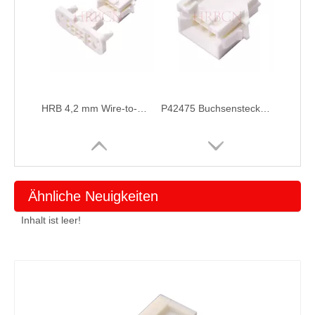
HRB 4,2 mm Wire-to-Wire-BMI-Buchsengehäuse-Anschluss für Staubsaugeranwendungen
P42475 Buchsenstecker mit Crimpgehäuse
Ähnliche Neuigkeiten
Inhalt ist leer!
P42474 Buchsengehäusestecker
4,2-mm-Stecker-zu-Buchse-Draht-zu-Draht-Anschluss