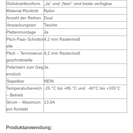
Glühdrahtkonform
„Ja“ und „Nein“ sind beide verfügbar
Material-Rücktritt
Nylon
Anzahl der Reihen
Dual
Verpackungsart
Tasche
Plattenmontage
Ja
Pitch-Paar-Schnittst
4,2 mm Rastermaß
elle
Pitch – Terminierun
4,2 mm Rastermaß
gsschnittstelle
Polarisiert zum Geg
Ja
enstück
Stapelbar
NEIN
Temperaturbereich
-25 °C bis +85 °C und
-40°C bis +105°C
– Betrieb
Strom – Maximum
13,0A
pro Kontakt
Produktanwendung: