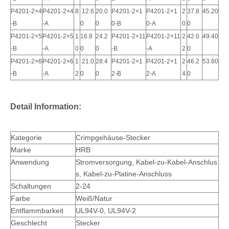
P4201-2×4
P4201-2×4
8
12.6
20.0
P4201-2×1
P4201-2×1
2
37.8
45.20
-B
-A
0
0
0-B
0-A
0
0
P4201-2×5
P4201-2×5
1
16.8
24.2
P4201-2×11
P4201-2×11
2
42.0
49.40
-B
-A
0
0
0
-B
-A
2
0
P4201-2×6
P4201-2×6
1
21.0
28.4
P4201-2×1
P4201-2×1
2
46.2
53.60
-B
-A
2
0
0
2-B
2-A
4
0
Detail Information:
Kategorie
Crimpgehäuse-Stecker
Marke
HRB
Anwendung
Stromversorgung, Kabel-zu-Kabel-Anschlus
s, Kabel-zu-Platine-Anschluss
Schaltungen
2-24
Farbe
Weiß/Natur
Entflammbarkeit
UL94V-0, UL94V-2
Geschlecht
Stecker