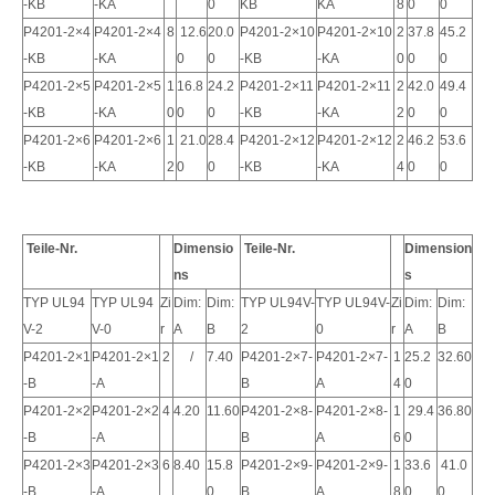
-KB
-KA
0
KB
KA
8
0
0
P4201-2×4
P4201-2×4
8
12.6
20.0
P4201-2×10
P4201-2×10
2
37.8
45.2
-KB
-KA
0
0
-KB
-KA
0
0
0
P4201-2×5
P4201-2×5
1
16.8
24.2
P4201-2×11
P4201-2×11
2
42.0
49.4
-KB
-KA
0
0
0
Einreihiger vertikaler Kopfverbinder
-KB
-KA
2
Crimp-Buchsenklemme T4200BS
0
0
P4201-2×6
P4201-2×6
1
21.0
28.4
P4201-2×12
P4201-2×12
2
46.2
53.6
-KB
-KA
2
0
0
-KB
-KA
4
0
0
Teile-Nr.
Dimensio
Teile-Nr.
Dimension
ns
s
TYP UL94
TYP UL94
Zi
Dim:
Dim:
TYP UL94V-
TYP UL94V-
Zi
Dim:
Dim:
V-2
V-0
r
A
B
2
0
r
A
B
P4201-2×1
P4201-2×1
2
/
7.40
P4201-2×7-
P4201-2×7-
1
25.2
32.60
-B
-A
B
A
4
0
P4201-2×2
P4201-2×2
4
4.20
11.60
P4201-2×8-
P4201-2×8-
1
29.4
36.80
-B
-A
B
A
6
0
P4201-2×3
P4201-2×3
6
8.40
15.8
P4201-2×9-
P4201-2×9-
1
33.6
41.0
-B
-A
0
B
A
8
0
0