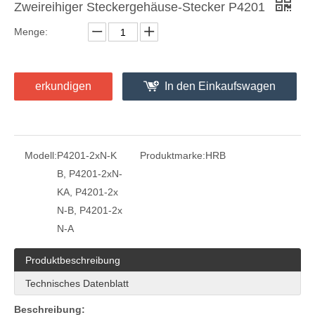
Zweireihiger Steckergehäuse-Stecker P4201
Menge:
erkundigen
In den Einkaufswagen
4.2 rechtwinklige einreihige Leiterplattensteckverbinderleiste mit Rastermaß
rechtwinkliger einreihiger Stiftleistenstecker M4257R
Modell:
P4201-2xN-K
Produktmarke:
HRB
B, P4201-2xN-
KA, P4201-2x
N-B, P4201-2x
N-A
Produktbeschreibung
Technisches Datenblatt
Kabel-zu-Platine-Steckverbinder-Stiftleiste mit 4,2-mm-Raster M42404R-2XN
Vertikaler PCB-Header mit 4,2 mm Rastermaß M42440-2XN
Beschreibung: