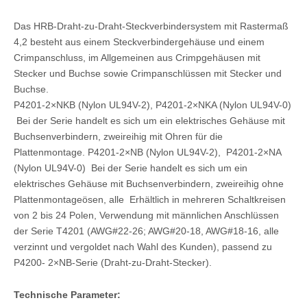
Das HRB-Draht-zu-Draht-Steckverbindersystem mit Rastermaß
4,2 besteht aus einem Steckverbindergehäuse und einem
Crimpanschluss, im Allgemeinen aus Crimpgehäusen mit
Stecker und Buchse sowie Crimpanschlüssen mit Stecker und
Buchse.
P4201-2×NKB (Nylon UL94V-2),
P4201-2×NKA (Nylon UL94V-0)
Bei der Serie handelt es sich um ein elektrisches Gehäuse mit
Buchsenverbindern, zweireihig mit Ohren für die
Plattenmontage.
P4201-2×NB (Nylon UL94V-2),
P4201-2×NA
(Nylon UL94V-0)
Bei der Serie handelt es sich um ein
elektrisches Gehäuse mit Buchsenverbindern, zweireihig ohne
Wire-to-Board-Header GWT
Wire-to-Board-HRB-Steckverbinder-Stiftleiste GWT
Plattenmontageösen, alle
Erhältlich in mehreren Schaltkreisen
von 2 bis 24 Polen, Verwendung mit männlichen Anschlüssen
der Serie T4201 (AWG#22-26; AWG#20-18, AWG#18-16, alle
verzinnt und vergoldet nach Wahl des Kunden), passend zu
P4200- 2×NB-Serie (Draht-zu-Draht-Stecker).
Technische Parameter: