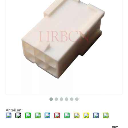
Vertikaler Header-Anschluss, einreihig M4257(VK)
Vertikaler Vorsatz zweireihig M4257 (VK)
Anteil an: