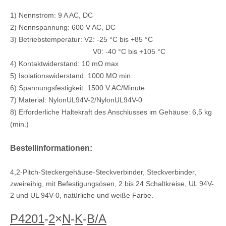
1) Nennstrom: 9 A AC, DC
2) Nennspannung: 600 V AC, DC
3) Betriebstemperatur: V2: -25 °C bis +85 °C
V0: -40 °C bis +105 °C
Leiterplatten-Stiftleiste mit 4,2 Rastermaß
Leiterplatten-Buchsenleiste 90 Grad mit Kunststoffstift M4257RD-2x1-WL
4) Kontaktwiderstand: 10 mΩ max
5) Isolationswiderstand: 1000 MΩ min.
6) Spannungsfestigkeit: 1500 V AC/Minute
7) Material: NylonUL94V-2/NylonUL94V-0
8) Erforderliche Haltekraft des Anschlusses im Gehäuse: 6,5 kg
(min.)
Bestellinformationen:
4,2-Pitch-Steckergehäuse-Steckverbinder, Steckverbinder,
zweireihig, mit Befestigungsösen, 2 bis 24 Schaltkreise, UL 94V-
2 und UL 94V-0, natürliche und weiße Farbe.
Vertikaler BMI-Buchsenleistenstecker M42474
4,2 mm Wire-to-Board-Stiftleiste vertikal M42474-2XN
P4201
-
2
×
N
-
K
-
B/A