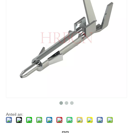
FL-4,14 ​​mm Crimpgehäuse 9P mit Ohren P1020-3*3-NHK
HRB-Stecker 4,14 mm, dreireihig, 9 Positionen, Kappengehäuse, UL94V-0
Anteil an: