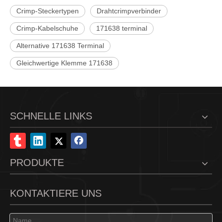
Crimp-Steckertypen
Drahtcrimpverbinder
Crimp-Kabelschuhe
171638 terminal
Alternative 171638 Terminal
4,14-mm-Draht-zu-Draht-Steckergehäuse P1020-1*3-NHK
UL94V-2 Einreihiges Kappengehäuse
Gleichwertige Klemme 171638
SCHNELLE LINKS
PRODUKTE
KONTAKTIERE UNS
FL-4,14 ​​mm Crimpgehäuse (Buchse) P1020-2*2-WH
HRB Zweireihiges Buchsengehäuse