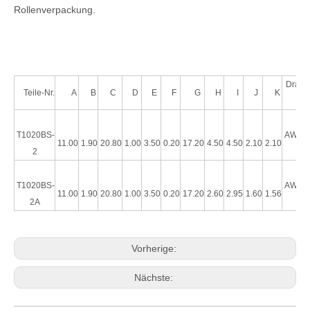
Rollenverpackung.
Drahts
Teile-Nr.
A
B
C
D
E
F
G
H
I
J
K
ke
T1020BS-
AWG#1
11.00
1.90
20.80
1.00
3.50
0.20
17.20
4.50
4.50
2.10
2.10
2
22
T1020BS-
AWG#2
HRB-Steckverbinder, Rastermaß 4,14 mm [0,162 Zoll], Kabel an Kabel, einreihig, 2 Positionen, Buchsengehäuse mit Plattenohr
FL-4,14 ​​mm Karton-Masterbatch-Schale einreihig P1020-1*2-WHK
11.00
1.90
20.80
1.00
3.50
0.20
17.20
2.60
2.95
1.60
1.56
2A
26
Vorherige:
Nächste: