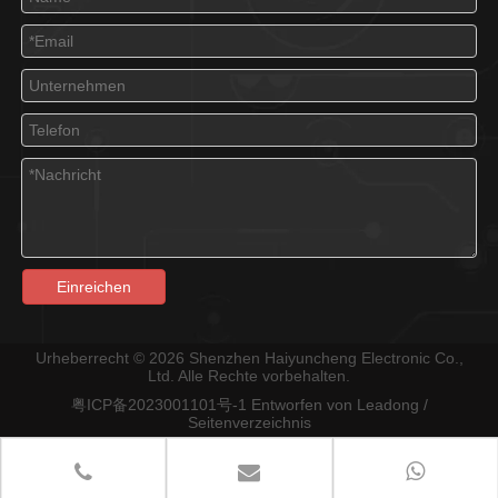
Einreichen
Einreihiges HRB-Buchsengehäuse
HRB 4,14 mm zweireihiges Steckergehäuse Wire-to-Wire 794895-1 Alternative
Urheberrecht ©
2026
Shenzhen Haiyuncheng Electronic Co.,
Ltd. Alle Rechte vorbehalten.
粤ICP备2023001101号-1
Entworfen von
Leadong
/
Seitenverzeichnis