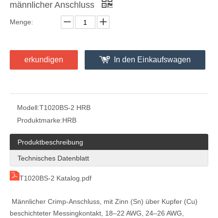
männlicher Anschluss
Menge:
erkundigen
In den Einkaufswagen
UL94V-0 Zweireihiges Kappengehäuse
HRB-Stecker 4,14 mm, Matrix 9 Positionen, dreireihiges Kappengehäuse UL94V-2, Buchse,
Modell:
T1020BS-2 HRB
Produktmarke:
HRB
Produktbeschreibung
Technisches Datenblatt
T1020BS-2 Katalog.pdf
Männlicher Crimp-Anschluss, mit Zinn (Sn) über Kupfer (Cu)
Elektrischer 4,14-mm-Crimpgehäuse-Steckverbinder mit Befestigungsösen
FL-4,14-mm-Stecker mit Buchsengehäuse und Plattenmontagelaschen
beschichteter Messingkontakt, 18–22 AWG, 24–26 AWG,