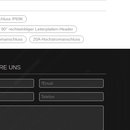
hluss IP69K
90° rechtwinkliger Leiterplatten-Header
romanschluss
20A-Hochstromanschluss
RE UNS