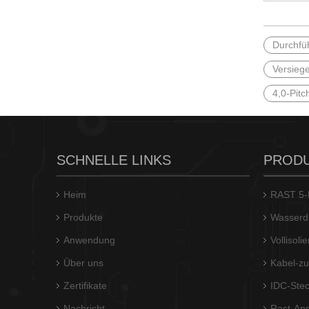
Durchfüh
Versiege
4,0-Pit
SCHNELLE LINKS
PROD
Heim
RAST 5-L
Produkte
Wasserdi
Anwendung
Vollisol
Über uns
Kabel-zu
Zertifikate
IDC-Stec
Nachricht
Rast-Ans