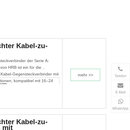
hter Kabel-zu-
s
teckverbinder der Serie A-
n HRB ist ein für die
zu-Kabel-Gegensteckverbinder mit
mehr >>
Telefon
tionen, kompatibel mit 16–24
orm
P67-abgedichtete Konstruktion
E-Mail
gen
erkabelung.
WhatsApp
hter Kabel-zu-
 mit