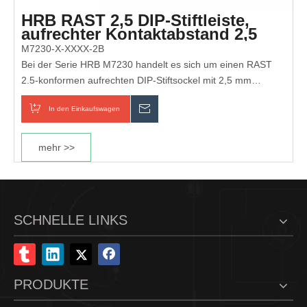
HRB RAST 2,5 DIP-Stiftleiste,
aufrechter Kontaktabstand 2,5
mm
M7230-X-XXXX-2B
Bei der Serie HRB M7230 handelt es sich um einen RAST
2.5-konformen aufrechten DIP-Stiftsockel mit 2,5 mm
Kontaktabstand, integrierter Verriegelung,
In den Einkaufswagen
erkundigen
Positionierungszapfen und anpassbarer Kodierung. Es bietet
sichere, fehlersichere und stabile Platinen-zu-Kabel-
Verbindungen für Haushaltsgeräte, Automobilelektronik,
mehr >>
Industriesteuerungen und intelligente Geräte.
SCHNELLE LINKS
PRODUKTE