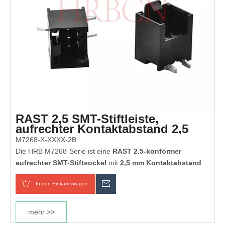
Haushaltsanwendungen.
RAST 2,5 SMT-Stiftleiste,
aufrechter Kontaktabstand 2,5
mm – HRB-Stecker
M7268-X-XXXX-2B
Die HRB M7268-Serie ist eine
RAST 2.5-konformer
aufrechter SMT-Stiftsockel
mit
2,5 mm Kontaktabstand
,
mit integriertem Verriegelungsriegel, doppelseitiger
In den Einkaufswagen
erkundigen
Kodierung und optionalem Positionierungszapfen. Es bietet
sichere, fehlersichere und platzsparende Platinen-zu-Kabel-
Verbindungen für die automatisierte SMT-Montage und wird
mehr >>
häufig in Haushaltsgeräten, Automobilelektronik,