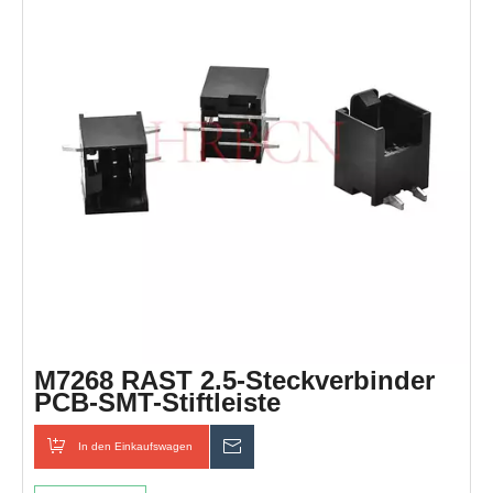
entsprechen UL, cUL, VDE, RoHS, REACH und anderen
globalen Standards.
M7268 RAST 2.5-Steckverbinder
PCB-SMT-Stiftleiste
In den Einkaufswagen
erkundigen