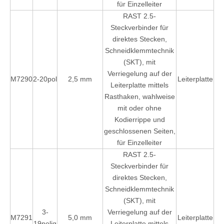
für Einzelleiter
RAST 2.5-
Steckverbinder für
direktes Stecken,
Schneidklemmtechnik
(SKT), mit
Verriegelung auf der
M7290
2-20pol
2,5 mm
Leiterplatte
Leiterplatte mittels
Rasthaken, wahlweise
mit oder ohne
Kodierrippe und
geschlossenen Seiten,
für Einzelleiter
RAST 2.5-
Steckverbinder für
direktes Stecken,
Schneidklemmtechnik
(SKT), mit
3-
Verriegelung auf der
M7291
5,0 mm
Leiterplatte
19polig
Leiterplatte mittels