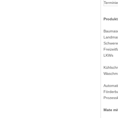
Terminier
Produk
HRB 10,0 Pitch 3-Loch-Gehäusestecker
Baumasc
Landmas
Schwere
Freizeit
LKWs
Kühlsch
Waschm
Automati
Förderb
Prozessk
5-Loch-Gehäusestecker mit 10,0 Rastermaß
Mate mi