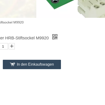
tiftsockel M9920
nter HRB-Stiftsockel M9920
In den Einkaufswagen