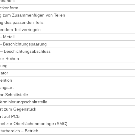
mbarkeit
htkonform
ng zum Zusammenfügen von Teilen
ng des passenden Teils
endem Teil verriegeln
- Metall
 - Beschichtungspaarung
 – Beschichtungsabschluss
der Reihen
rung
ator
ention
ungsart
ar-Schnittstelle
Terminierungsschnittstelle
ert zum Gegenstück
ert auf PCB
bel zur Oberflächenmontage (SMC)
urbereich – Betrieb