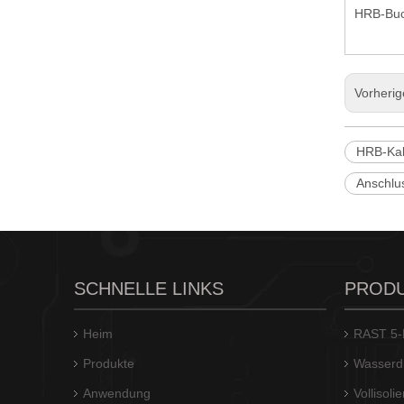
HRB-Buc
Vorheri
HRB-Kab
Anschlu
Vertikaler HRB-Stiftleistensteckverbinder mit Rastermaß 10,0 M9920
SCHNELLE LINKS
PROD
Heim
RAST 5-L
Produkte
Wasserdi
Anwendung
Vollisol