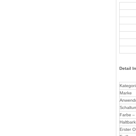
T9920PS-Steckerklemmen
Detail I
Kategor
Marke
Anwend
Schaltu
Farbe –
Haltbark
T9910PS-Buchsenklemmen verzinnt
Erster O