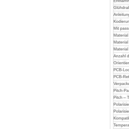
Entflam
Glühdra
Anleitu
Kodieru
Mit pass
Material 
Material
Material
Anzahl 
Orientie
PCB-Loc
T9920PS-Steckerklemmen
PCB-Ret
Verpack
Pitch-Pa
Pitch – 
Polarisi
Polarisi
Kompati
Temperat