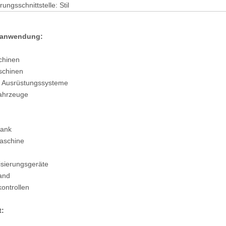
ungsschnittstelle: Stil
tanwendung:
hinen
chinen
 Ausrüstungssysteme
fahrzeuge
rank
aschine
sierungsgeräte
and
ontrollen
t: