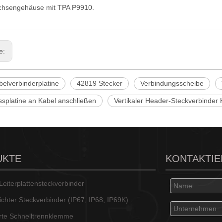
hsengehäuse mit TPA P9910.
ge:
elverbinderplatine
42819 Stecker
Verbindungsscheibe
ssplatine an Kabel anschließen
Vertikaler Header-Steckverbinder
UKTE
KONTAKTIE
eiterplattensteckverbinder
chter Steckverbinder (IP67, IP68, IP69K)
ierte Schnelltrennklemme