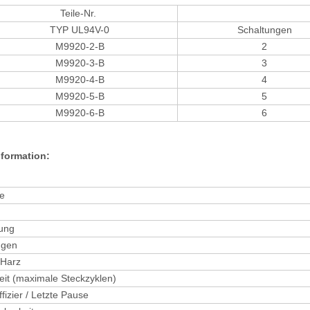
Teile-Nr.
TYP UL94V-0
Schaltungen
M9920-2-B
2
M9920-3-B
3
M9920-4-B
4
M9920-5-B
5
M9920-6-B
6
nformation:
ie
ung
ngen
 Harz
eit (maximale Steckzyklen)
ffizier / Letzte Pause