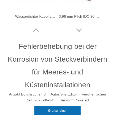
Wasserdichter Kabel-zu-Platine-Steckverbinder mit 4,0 mm Rastermaß
3,96 mm Pitch IDC 90 Grad geschlossenes Ende ohne Polarisationslaschen
Fehlerbehebung bei der
Korrosion von Steckverbindern
für Meeres- und
Küsteninstallationen
IDC-Steckverbinder mit geschlossenem Ende und polarisierenden Laschen M7060R-NCR
IDC 180-Grad-Durchführung mit 3,96 mm Rastermaß und Verriegelungsrampe
Anzahl Durchsuchen:
0
Autor:Site Editor veröffentlichen
Zeit: 2026-06-24 Herkunft:
Powered
erkundigen