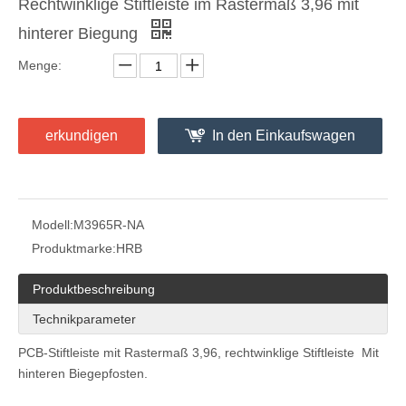
Rechtwinklige Stiftleiste im Rastermaß 3,96 mit
hinterer Biegung
Menge:
Durchführung durch IDC-Stecker mit 3,96 mm Rastermaß
Verschiedene IDC-Steckverbinder mit Rastermaß 3,96 und Staubschutz
erkundigen
In den Einkaufswagen
Modell:
M3965R-NA
Produktmarke:
HRB
Produktbeschreibung
Technikparameter
PCB-Stiftleiste mit Rastermaß 3,96, rechtwinklige Stiftleiste Mit
hinteren Biegepfosten.
Vertikale Stiftleiste mit HRB-Raster 3,96
HRB rechtwinkliger Stiftleiste mit 3,96 mm Rastermaß M3965R-NK