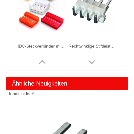
IDC-Steckverbinder mit geschlossenem Ende und polarisierenden Laschen M7060R-NCR
Rechtwinklige Stiftleiste im Rastermaß 3,96 mit vorderer Biegung
Ähnliche Neuigkeiten
Inhalt ist leer!
IDC-Steckverbinder der Serie M7060(I) mit Verriegelungsrampe
Verschiedene vertikale und rechtwinklige Header mit einer Teilung von 3,96