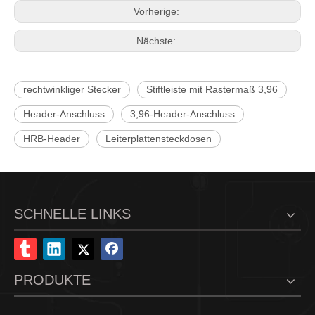
Vorherige:
Nächste:
rechtwinkliger Stecker
Stiftleiste mit Rastermaß 3,96
Header-Anschluss
3,96-Header-Anschluss
HRB-Header
Leiterplattensteckdosen
3,96 Pitch IDC-Staubschutz M7061(I)-N
IDC-Staubschutzhülle M7061-NW
SCHNELLE LINKS
PRODUKTE