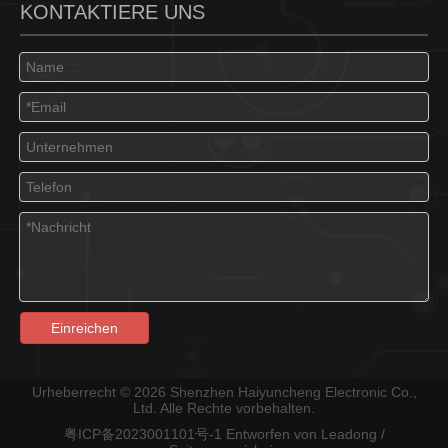
KONTAKTIERE UNS
3,96-Pitch-IDC-Staubschutz mit 90 und 180 Grad
IDC Staubschutz mit rechtem Winkel M7061R-NW
Einreichen
Urheberrecht ©
2026
Shenzhen Haiyuncheng Electronic Co.,
Ltd. Alle Rechte vorbehalten.
3,96 Pitch IDC geschlossenes Ende 90 Grad mit Verriegelungslampe ohne Polarisationslaschen
3,96 mm Pitch IDC 90 Grad geschlossenes Ende ohne Polarisationslaschen
粤ICP备2023001101号-1
Entworfen von
Leadong
/