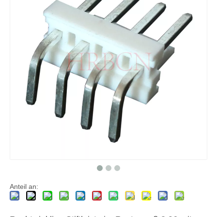
M7061(I)-N Staubschutz mit 3,96-Pitch-IDC
M7060(I)RN/M7060(I)-N IDC-Steckverbinder mit geschlossenem Ende
Anteil an: